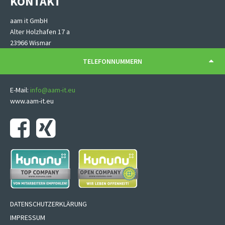
KONTAKT
aam it GmbH
Alter Holzhafen 17 a
23966 Wismar
TELEFONNUMMERN
E-Mail:
info@aam-it.eu
www.aam-it.eu
Navigation
DATENSCHUTZERKLÄRUNG
überspringen
IMPRESSUM