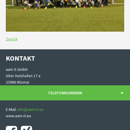
Zurück
KONTAKT
aam it GmbH
Alter Holzhafen 17 a
23966 Wismar
TELEFONNUMMERN
E-Mail:
info@aam-it.eu
www.aam-it.eu