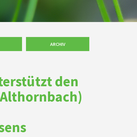
ARCHIV
erstützt den
 Althornbach)
sens