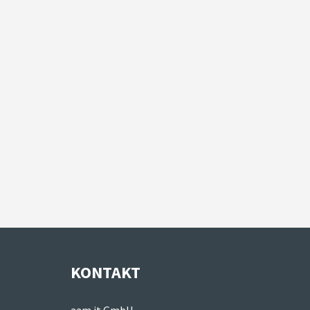
KONTAKT
aam it GmbH