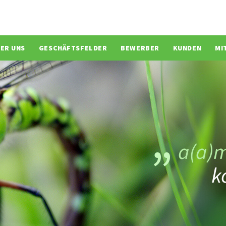
ion überspringen
ER UNS
GESCHÄFTSFELDER
BEWERBER
KUNDEN
MI
a(a)
k