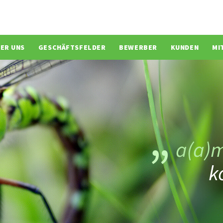
ion überspringen
ER UNS
GESCHÄFTSFELDER
BEWERBER
KUNDEN
MI
a(a)
k