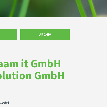
ARCHIV
 aam it GmbH
olution GmbH
gwedel