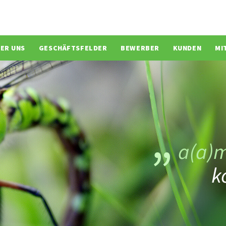
ion überspringen
ER UNS
GESCHÄFTSFELDER
BEWERBER
KUNDEN
MI
a(a)
k