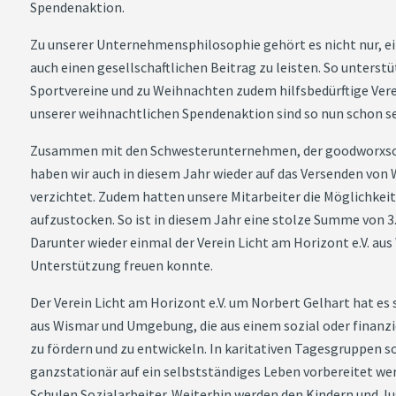
Spendenaktion.
Zu unserer Unternehmensphilosophie gehört es nicht nur, ein
auch einen gesellschaftlichen Beitrag zu leisten. So unterst
Sportvereine und zu Weihnachten zudem hilfsbedürftige Vere
unserer weihnachtlichen Spendenaktion sind so nun schon 
Zusammen mit den Schwesterunternehmen, der goodworxsol
haben wir auch in diesem Jahr wieder auf das Versenden vo
verzichtet. Zudem hatten unsere Mitarbeiter die Möglichkei
aufzustocken. So ist in diesem Jahr eine stolze Summe von
Darunter wieder einmal der Verein Licht am Horizont e.V. aus
Unterstützung freuen konnte.
Der Verein Licht am Horizont e.V. um Norbert Gelhart hat es
aus Wismar und Umgebung, die aus einem sozial oder finan
zu fördern und zu entwickeln. In karitativen Tagesgruppen so
ganzstationär auf ein selbstständiges Leben vorbereitet we
Schulen Sozialarbeiter. Weiterhin werden den Kindern und 