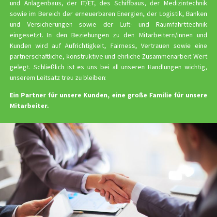
und Anlagenbaus, der IT/ET, des Schiffbaus, der Medizintechnik
sowie im Bereich der erneuerbaren Energien, der Logistik, Banken
und Versicherungen sowie der Luft- und Raumfahrttechnik
eingesetzt. In den Beziehungen zu den Mitarbeitern/innen und
Kunden wird auf Aufrichtigkeit, Fairness, Vertrauen sowie eine
partnerschaftliche, konstruktive und ehrliche Zusammenarbeit Wert
gelegt. Schließlich ist es uns bei all unseren Handlungen wichtig,
unserem Leitsatz treu zu bleiben:
Ein Partner für unsere Kunden, eine große Familie für unsere
Mitarbeiter.