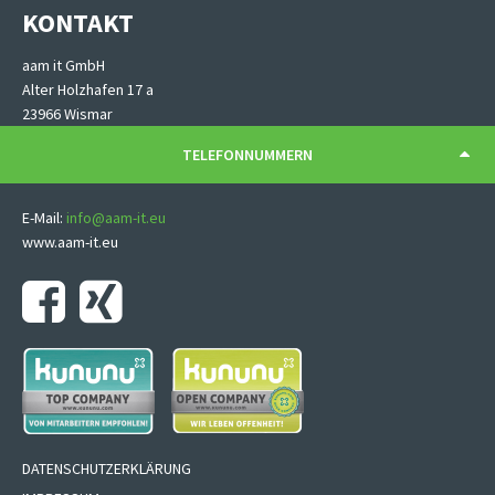
KONTAKT
aam it GmbH
Alter Holzhafen 17 a
23966 Wismar
TELEFONNUMMERN
E-Mail:
info@aam-it.eu
www.aam-it.eu
Navigation
DATENSCHUTZERKLÄRUNG
überspringen