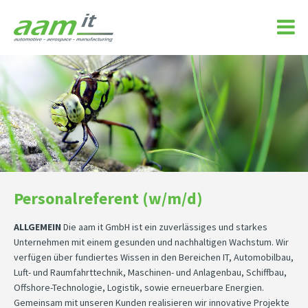
ZURÜCK
ZURÜCK
ZURÜCK
ZURÜCK
ZURÜCK
ZURÜCK
ZURÜCK
ZURÜ
ZURÜ
ZURÜ
ZURÜ
ZURÜ
SCHWESTERUNTERNEHMEN
ENGINEERING
BEWERBUNGSPROZESS
BERICHTE
DATENSCHUTZERKLÄRUNG
AKTUELLES
HAMBURG
DATENSC
DETAILS
DETAILS
DETAILS
DETAILS
IT
INITIATIVBEWERBUNG
GUTE TATEN
KIEL
SCHLIESSEN
SCHLIESSEN
SCHLIESSEN
SCHLIE
SCHLIE
SCHLIE
SCHLIE
SCHLIE
KAUFMÄNNISCH
VERANSTALTUNGEN
WISMAR
SCHLIESSEN
Personalreferent (w/m/d)
PROJEKTE
PRESSE
SCHLIESSEN
ALLGEMEIN
Die aam it GmbH ist ein zuverlässiges und starkes
UNTERSTÜTZTE VEREINE
SCHLIESSEN
Unternehmen mit einem gesunden und nachhaltigen Wachstum. Wir
verfügen über fundiertes Wissen in den Bereichen IT, Automobilbau,
ARCHIV
Luft- und Raumfahrttechnik, Maschinen- und Anlagenbau, Schiffbau,
Offshore-Technologie, Logistik, sowie erneuerbare Energien.
SCHLIESSEN
Gemeinsam mit unseren Kunden realisieren wir innovative Projekte