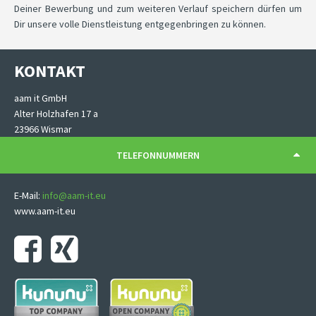
Deiner Bewerbung und zum weiteren Verlauf speichern dürfen um
Dir unsere volle Dienstleistung entgegenbringen zu können.
KONTAKT
aam it GmbH
Alter Holzhafen 17 a
23966 Wismar
TELEFONNUMMERN
E-Mail:
info@aam-it.eu
www.aam-it.eu