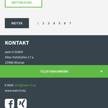
DIE FAMILIENFREUNDLICHSTEN ARBEITGEBER – DI
WEITERLESEN …
WEITER
1
2
3
4
5
6
7
KONTAKT
aam it GmbH
Alter Holzhafen 17 a
23966 Wismar
TELEFONNUMMERN
E-Mail:
info@aam-it.eu
www.aam-it.eu