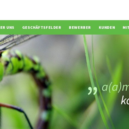
ion überspringen
ER UNS
GESCHÄFTSFELDER
BEWERBER
KUNDEN
MI
a(a)
k