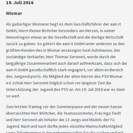
19. Juli 2016
Wismar
Als gebürtiger Wismarer liegt es dem Geschäftsführer der aam it
GmbH, Herrn Renee Böttcher besonders am Herzen, in seiner
Heimatregion etwas an die Gesellschaft und die dortige Wirtschaft
zurück zu geben. So gehört die aam it GmbH unter anderem zu den
größten Kunden des in Wismar ansässigen Seat Autohauses. Der
zuständige Verkäufer, Herr Thomas Seroneit, wurde durch die
langjährige Zusammenarbeit auch darauf aufmerksam, dass sich die
aam it GmbH gesellschaftlich stark engagiert, vor allem im Bereich
des Jungendsports. Als Mitglied der alten Herren des PSV Wismar
e.V. schob Herr Seroneit folglich schon vor längerer Zeit die
Unterstützung der Jugend des PSV an. Am 19. Juli 2016 war es dann
so weit.
Zum letzten Training vor der Sommerpause und der neuen Saison
überraschten Herr Böttcher, die Teamassistentin, Frau Inga Tiedt
und Herr Seroneit als Initiator die 13 Jungs und Mädels der F1-
Jugend. Nach und nach durfte jedes einzelne Mannschaftsmitglied
seine Trikotnummer in der geheimnisvollen Tasche suchen und mit