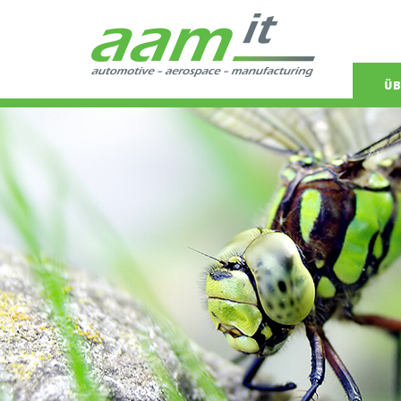
Navigat
ÜB