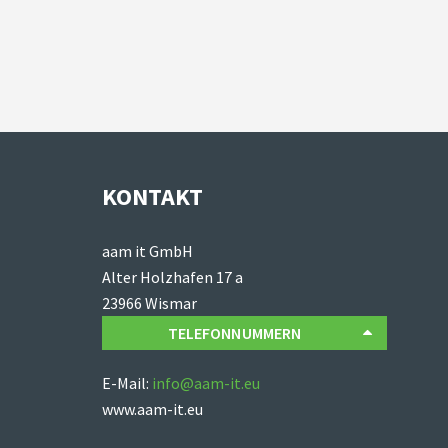
KONTAKT
aam it GmbH
Alter Holzhafen 17 a
23966 Wismar
TELEFONNUMMERN
E-Mail:
info@aam-it.eu
www.aam-it.eu