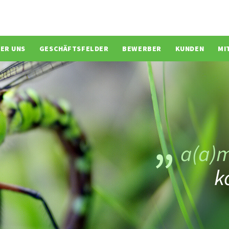
ion überspringen
ER UNS
GESCHÄFTSFELDER
BEWERBER
KUNDEN
MI
a(a)
k