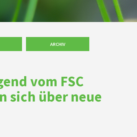
ARCHIV
ugend vom FSC
n sich über neue