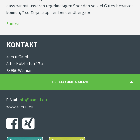
dass wir mit unseren regelmäßigen Spenden so viel Gutes bewirken
können, “ so Tarja Jäppinen bei der Übergabe.
Zurück
KONTAKT
aam it GmbH
Alter Holzhafen 17 a
23966 Wismar
TELEFONNUMMERN
E-Mail:
info@aam-it.eu
www.aam-it.eu