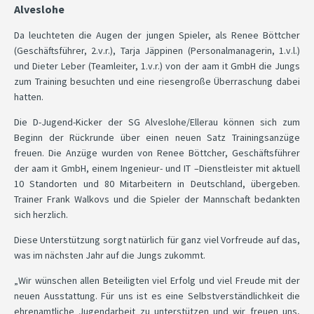
Alveslohe
Da leuchteten die Augen der jungen Spieler, als Renee Böttcher
(Geschäftsführer, 2.v.r.), Tarja Jäppinen (Personalmanagerin, 1.v.l.)
und Dieter Leber (Teamleiter, 1.v.r.) von der aam it GmbH die Jungs
zum Training besuchten und eine riesengroße Überraschung dabei
hatten.
Die D-Jugend-Kicker der SG Alveslohe/Ellerau können sich zum
Beginn der Rückrunde über einen neuen Satz Trainingsanzüge
freuen. Die Anzüge wurden von Renee Böttcher, Geschäftsführer
der aam it GmbH, einem Ingenieur- und IT –Dienstleister mit aktuell
10 Standorten und 80 Mitarbeitern in Deutschland, übergeben.
Trainer Frank Walkovs und die Spieler der Mannschaft bedankten
sich herzlich.
Diese Unterstützung sorgt natürlich für ganz viel Vorfreude auf das,
was im nächsten Jahr auf die Jungs zukommt.
„Wir wünschen allen Beteiligten viel Erfolg und viel Freude mit der
neuen Ausstattung. Für uns ist es eine Selbstverständlichkeit die
ehrenamtliche Jugendarbeit zu unterstützen und wir freuen uns,