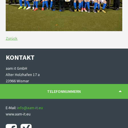
Zurück
KONTAKT
aam it GmbH
Alter Holzhafen 17 a
23966 Wismar
TELEFONNUMMERN
E-Mail:
info@aam-it.eu
www.aam-it.eu