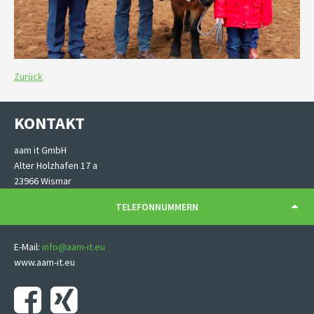
Zurück
KONTAKT
aam it GmbH
Alter Holzhafen 17 a
23966 Wismar
TELEFONNUMMERN
E-Mail:
info@aam-it.eu
www.aam-it.eu