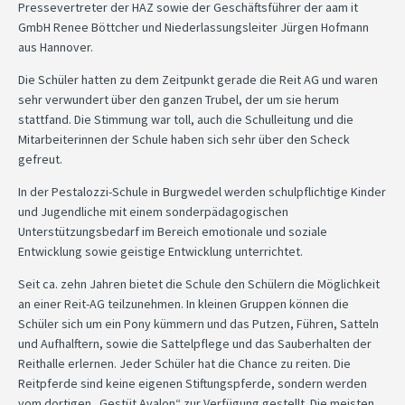
Pressevertreter der HAZ sowie der Geschäftsführer der aam it
GmbH Renee Böttcher und Niederlassungsleiter Jürgen Hofmann
aus Hannover.
Die Schüler hatten zu dem Zeitpunkt gerade die Reit AG und waren
sehr verwundert über den ganzen Trubel, der um sie herum
stattfand. Die Stimmung war toll, auch die Schulleitung und die
Mitarbeiterinnen der Schule haben sich sehr über den Scheck
gefreut.
In der Pestalozzi-Schule in Burgwedel werden schulpflichtige Kinder
und Jugendliche mit einem sonderpädagogischen
Unterstützungsbedarf im Bereich emotionale und soziale
Entwicklung sowie geistige Entwicklung unterrichtet.
Seit ca. zehn Jahren bietet die Schule den Schülern die Möglichkeit
an einer Reit-AG teilzunehmen. In kleinen Gruppen können die
Schüler sich um ein Pony kümmern und das Putzen, Führen, Satteln
und Aufhalftern, sowie die Sattelpflege und das Sauberhalten der
Reithalle erlernen. Jeder Schüler hat die Chance zu reiten. Die
Reitpferde sind keine eigenen Stiftungspferde, sondern werden
vom dortigen „Gestüt Avalon“ zur Verfügung gestellt. Die meisten