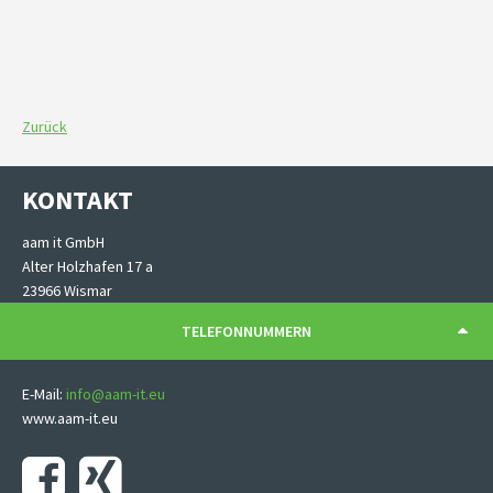
Previous
Next
Zurück
KONTAKT
aam it GmbH
Alter Holzhafen 17 a
23966 Wismar
TELEFONNUMMERN
E-Mail:
info@aam-it.eu
www.aam-it.eu