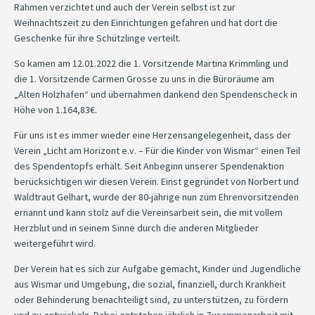
Rahmen verzichtet und auch der Verein selbst ist zur
Weihnachtszeit zu den Einrichtungen gefahren und hat dort die
Geschenke für ihre Schützlinge verteilt.
So kamen am 12.01.2022 die 1. Vorsitzende Martina Krimmling und
die 1. Vorsitzende Carmen Grosse zu uns in die Büroräume am
„Alten Holzhafen“ und übernahmen dankend den Spendenscheck in
Höhe von 1.164,83€.
Für uns ist es immer wieder eine Herzensangelegenheit, dass der
Verein „Licht am Horizont e.v. – Für die Kinder von Wismar“ einen Teil
des Spendentopfs erhält. Seit Anbeginn unserer Spendenaktion
berücksichtigen wir diesen Verein. Einst gegründet von Norbert und
Waldtraut Gelhart, wurde der 80-jährige nun zum Ehrenvorsitzenden
ernannt und kann stolz auf die Vereinsarbeit sein, die mit vollem
Herzblut und in seinem Sinne durch die anderen Mitglieder
weitergeführt wird.
Der Verein hat es sich zur Aufgabe gemacht, Kinder und Jugendliche
aus Wismar und Umgebung, die sozial, finanziell, durch Krankheit
oder Behinderung benachteiligt sind, zu unterstützen, zu fördern
und zu entwickeln. Dabei entstehen jährlich in Zusammenarbeit mit