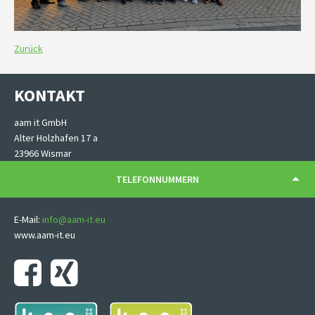
Previous
Next
Zurück
KONTAKT
aam it GmbH
Alter Holzhafen 17 a
23966 Wismar
TELEFONNUMMERN
E-Mail:
info@aam-it.eu
www.aam-it.eu