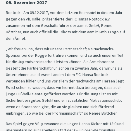
09. Dezember 2017
Rostock - Am 09.12.2017, vor dem letzten Heimspiel in diesem Jahr
gegen den VfL Halle, präsentierte der FC Hansa Rostock e.V.
zusammen mit dem Geschäftsführer der aam it GmbH, Renee
Böttcher, nun auch offiziell die Trikots mit dem aam it GmbH Logo auf
dem Ärmel.
„Wir freuen uns, dass wir unsere Partnerschaft als Nachwuchs-
Sponsor bei der Kogge fortführen können und so auch unseren Teil
für die Jugendvereinsarbeit leisten können. Als Ärmelsponsor
besteht die Partnerschaft nun schon im zweiten Jahr, da wir uns als
Unternehmen aus diesem Land mit dem F.C. Hansa Rostock
verbunden fühlen und uns vor allem der Nachwuchs am Herzen liegt.
Es ist schön zu wissen, dass wir hiermit dazu beitragen, dass auch
junge Fußball-Talente gefördert werden. Für die Jungs ist es mit
Sicherheit ein gutes Gefühl und ein zusätzlicher Motivationsschub,
wenn es Sponsoren gibt, die an sie glauben und sich fördernd
einbringen, so wie bei der Profimannschaft.“ so Renee Böttcher.
Das Spiel gegen VfL gewannen die jungen Hansa-Kicker mit 13:0 und
überwintern so auf Tabellenplatz 3 der C-Junioren-Regionalliga