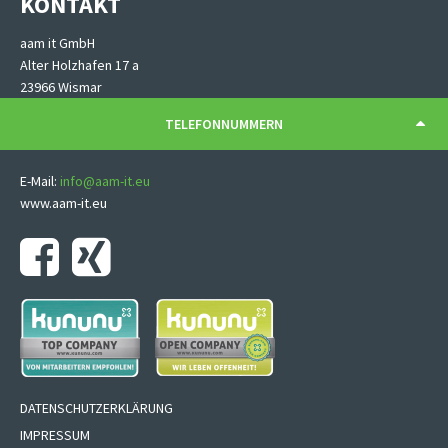
KONTAKT
aam it GmbH
Alter Holzhafen 17 a
23966 Wismar
TELEFONNUMMERN
E-Mail:
info@aam-it.eu
www.aam-it.eu
Navigation
DATENSCHUTZERKLÄRUNG
überspringen
IMPRESSUM