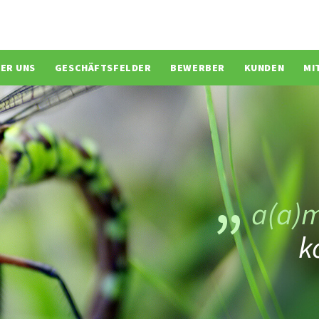
ion überspringen
ER UNS
GESCHÄFTSFELDER
BEWERBER
KUNDEN
MI
a(a)
k