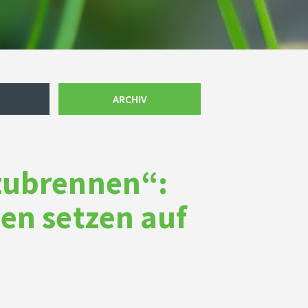
ARCHIV
zubrennen“:
en setzen auf