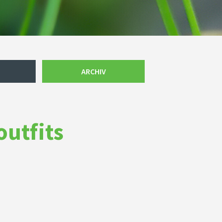
ARCHIV
outfits