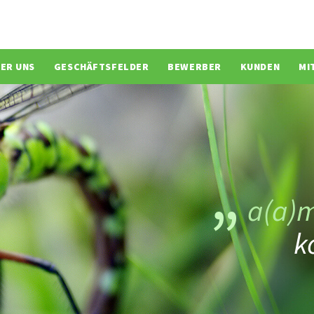
ion überspringen
ER UNS
GESCHÄFTSFELDER
BEWERBER
KUNDEN
MI
a(a)
k