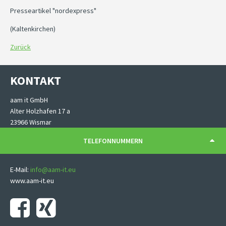
Presseartikel "nordexpress"
(Kaltenkirchen)
Zurück
KONTAKT
aam it GmbH
Alter Holzhafen 17 a
23966 Wismar
TELEFONNUMMERN
E-Mail:
info@aam-it.eu
www.aam-it.eu