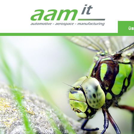
Navigat
ÜB