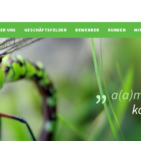
ion überspringen
ER UNS
GESCHÄFTSFELDER
BEWERBER
KUNDEN
MI
a(a)
k