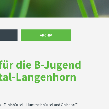
ARCHIV
 für die B-Jugend
rtal-Langenhorn
n - Fuhlsbüttel - Hummelsbüttel und Ohlsdorf"