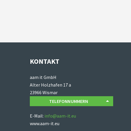
KONTAKT
aam it GmbH
Alter Holzhafen 17 a
23966 Wismar
TELEFONNUMMERN
E-Mail:
info@aam-it.eu
www.aam-it.eu