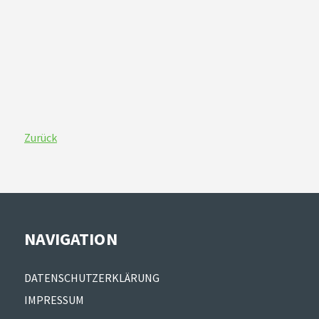
Zurück
NAVIGATION
Navigation
DATENSCHUTZERKLÄRUNG
überspringen
IMPRESSUM