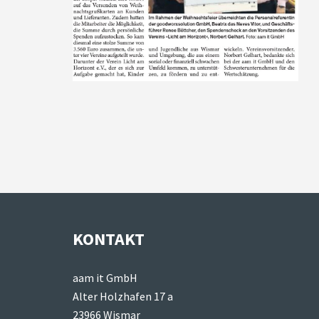
KONTAKT
aam it GmbH
Alter Holzhafen 17 a
23966 Wismar