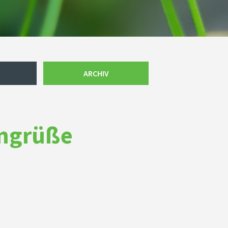
ARCHIV
engrüße