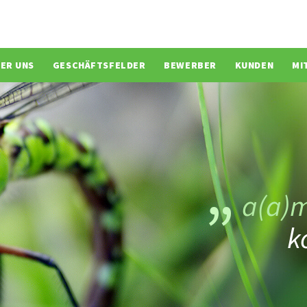
ion überspringen
ER UNS
GESCHÄFTSFELDER
BEWERBER
KUNDEN
MI
a(a)
k