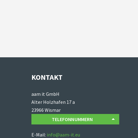
KONTAKT
aam it GmbH
Alter Holzhafen 17 a
23966 Wismar
TELEFONNUMMERN
E-Mail:
info@aam-it.eu