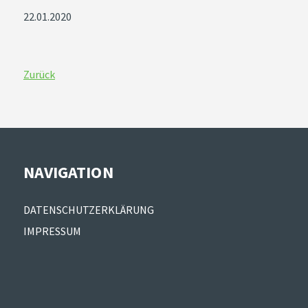
22.01.2020
Zurück
NAVIGATION
Navigation
DATENSCHUTZERKLÄRUNG
überspringen
IMPRESSUM