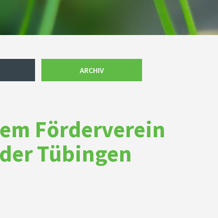
ARCHIV
dem Förderverein
nder Tübingen