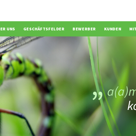
ion überspringen
ER UNS
GESCHÄFTSFELDER
BEWERBER
KUNDEN
MI
a(a)
k